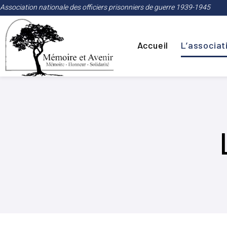
Association nationale des officiers prisonniers de guerre 1939-1945
Accueil
L’associat